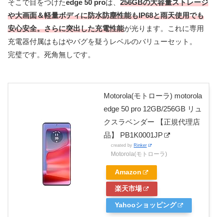
そこで目をつけた
edge 50 pro
は、
256GBの大容量ストレージ
や大画面＆軽量ボディに防水防塵性能もIP68と雨天使用でも
安心安全。さらに突出した充電性能
が光ります。これに専用
充電器付属はもはやバグを疑うレベルのバリューセット。
完璧です。死角無しです。
Motorola(モトローラ) motorola
edge 50 pro 12GB/256GB リュ
クスラベンダー 【正規代理店
品】 PB1K0001JP
created by
Rinker
Motorola(モトローラ)
Amazon
楽天市場
Yahooショッピング