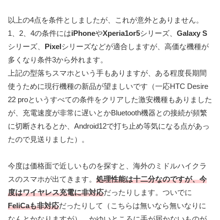
以上の4点を条件としましたが、これが意外とありません。
1、2、4の条件には
iPhone
や
Xperia1or5
シリーズ、
Galaxy S
シリーズ、
Pixel
シリーズなどが適合しますが、高価な機種が
多くなり条件3から外れます。
上記の型落ちスマホという手もありますが、ある程度長期間
使うために現行機種の新品が望ましいです（一応HTC Desire
22 proというすべての条件をクリアした激安機種もありました
が、充電速度が非常に遅いとかBluetooth機器との接続が頻繁
に切断されるとか、Android12で打ち止め等気になる点があっ
たので見送りました）。
今度は価格面で近しいものを探すと、海外のミドルハイクラ
スのスマホが出てきます。
処理性能は十二分なのですが、今
度はワイヤレス充電に非対応
だったりします。ついでに
FeliCaも非対応
だったりして（こちらは無いなら無いなりに
なんとかなりますが）、かゆいところに手が届かないものが