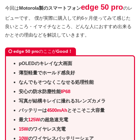
edge 50 pro
今回は
Motorola製のスマートフォン
のレ
ビューです。 僕が実際に購入して約6ヶ月使ってみて感じた
良いところ・イマイチなところ、どんな人におすすめ出来る
かとその理由などを解説していきます。
edge 50 pro
のここが
Good！
pOLEDのキレイな大画面
薄型軽量でホールド感良好
なんでもそつなくこなせる処理性能
安心の防水防塵性能
IP68
写真が結構キレイに撮れる3レンズカメラ
バッテリーは
4500mAh
とそこそこ大容量
最大
125W
の超急速充電
15W
のワイヤレス充電
10W
のワイヤレスバッテリーシェア