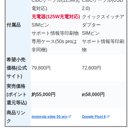
CtoCケーブル(125W充
CtoCケーブル(USB
電対応)
2.0)
充電器(125W充電対応)
クイックスイッチア
付属品
SIMピン
ダプター
サポート情報等印刷物
SIMピン
専用ケース(50s proは
サポート情報等印刷
非同梱)
物
希望小売
価格(公式
79,800円
72,600円
サイト)
実売価格
(ポイント
約55,000円
58,000円
約
還元等込)
商品リン
motorola edge 50 pro
Google Pixel 8
ク