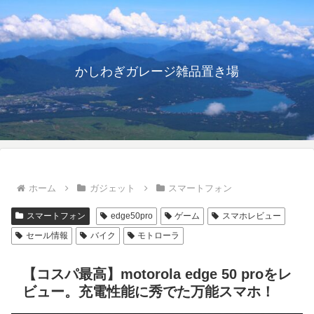
かしわぎガレージ雑品置き場
ホーム
ガジェット
スマートフォン
スマートフォン
edge50pro
ゲーム
スマホレビュー
セール情報
バイク
モトローラ
【コスパ最高】motorola edge 50 proをレ
ビュー。充電性能に秀でた万能スマホ！