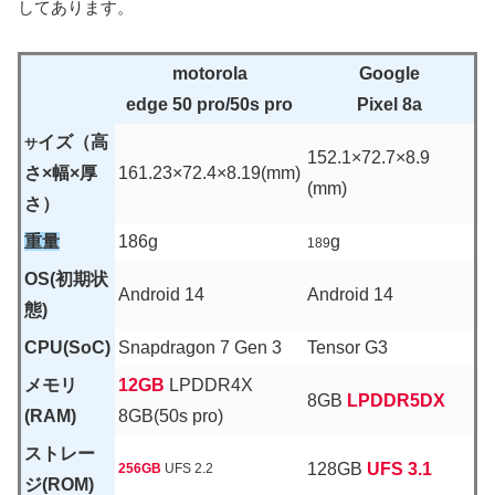
してあります。
motorola
Google
edge 50 pro/50s pro
Pixel 8a
イズ（高
サ
1
5
2
.1×72.7×8.9
さ×幅×厚
161.23×72.4×8.19(mm)
(mm)
さ）
重量
186g
g
189
OS(初期状
Android 14
Android
14
態)
CPU(SoC)
Snapdragon 7 Gen 3
Tensor G3
メモリ
12GB
LPDDR4X
8GB
LPDDR5DX
(RAM)
8GB(50s pro)
ストレー
128GB
UFS 3.1
256GB
UFS 2.2
ジ(ROM)