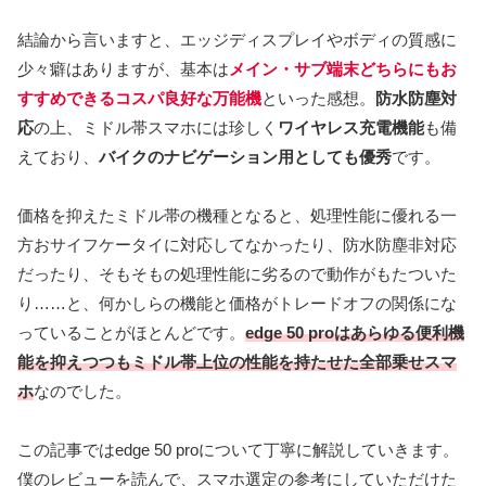
結論から言いますと、エッジディスプレイやボディの質感に
少々癖はありますが、基本は
メイン・サブ端末どちらにもお
すすめできるコスパ良好な万能機
といった感想。
防水防塵対
応
の上、ミドル帯スマホには珍しく
ワイヤレス充電機能
も備
えており、
バイクのナビゲーション用としても優秀
です。
価格を抑えたミドル帯の機種となると、処理性能に優れる一
方おサイフケータイに対応してなかったり、防水防塵非対応
だったり、そもそもの処理性能に劣るので動作がもたついた
り……と、何かしらの機能と価格がトレードオフの関係にな
っていることがほとんどです。
edge 50 proはあらゆる便利機
能を抑えつつもミドル帯上位の性能を持たせた全部乗せスマ
ホ
なのでした。
この記事ではedge 50 proについて丁寧に解説していきます。
僕のレビューを読んで、スマホ選定の参考にしていただけた