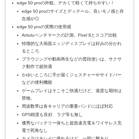
edge 50 proの外観。デカくて軽くて持ちやすい！
edge 50 proのサイズとディテール。良いモノ感と存
在感が◎
edge 50 proの実際の使用感
Antutuベンチマークの計測。Pixel 8とスコア比較
特徴的な大画面エッジディスプレイは好みの分かれ
るところ
ブラウジングや動画再生などの普段使いは、サクサ
ク動作で超快適
かゆいところに手が届くジェスチャーやサイドバー
などの便利機能
ゲームプレイはそこそこ快適だけど、過度な期待は
禁物。
周波数帯は各キャリアの重要バンドにほぼ対応
GPS精度も良好、ラグ等も無し
優秀なバッテリー保ちと超急速充電＆ワイヤレス充
電で死角なし
カメラはキレイに撮れるけど、一部に難あり