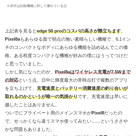
※赤字は比較機種に対して優れている点
上記表を見ると
edge 50 proのコスパの高さが際立ちます
。
Pixel8a
もあらゆる面で弱点の無い素晴らしい機種で、6.1イン
チのコンパクトなボディにあらゆる機能を詰め込んでこの価
格。ある程度コンパクトな機種が好みの僕にはうってつけだ
と思っていました。
しかし気になったのが、
Pixel8aはワイヤレス充電が7.5Wまで
の対応
という点。日中に輝度最大の常時点灯で複数のアプリ
を立ち上げて、
充電速度とバッテリー消費速度の釣り合いが
取れるのかというが唯一の気掛かり
です。充電速度は早いに
越したことはありません。
ついでにプライベート用のメインスマホが
Pixel8
だったの
で、せっかくなら違うスマホ使ってみたい……というささや
かな問題もありました。