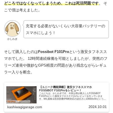
どころではなくなってしまうため、これは死活問題です
。 そ
こで僕は考えました。
充電する必要がないくらい大容量バッテリーの
スマホにしよう！
かしわぎ
そして購入したのは
Fossibot F101Pro
という激安タフネスス
マホでした。 12時間連続稼働を可能としましたが、突然のフ
リーズ連発や微妙なGPS精度の問題があり残念ながらレギュ
ラー入りを断念。
【ユニーク機能満載】激安タフネススマホ
FOSSiBOT F101Proをレビュー！
こんにちは、かしわぎです。今回は僕が購入したFOSSiBOT
F101Proという激安タフネススマホのレビューを行っていきま
す。MIL規格＆防水防塵IP69K対応の頑丈さに10600mAhという超
大容量バッテリーと、タフネススマホとして隙の...
2024.10.01
kashiwagigarage.com