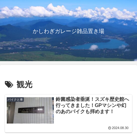
かしわぎガレージ雑品置き場
観光
鈴菌感染者垂涎！スズキ歴史館へ
バイクと車
行ってきました！GPマシンや幻
のあのバイクも拝めます！
2024.08.30