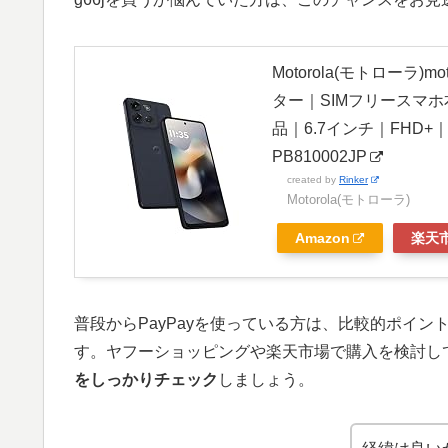
Motorola(モトローラ)mo
ター｜SIMフリースマホ
品｜6.7インチ｜FHD+｜
PB810002JP
created by
Rinker
Motorola(モトローラ)
Amazon
楽天
普段からPayPayを使っている方は、比較的ポイン
す。ヤフーショッピングや楽天市場で購入を検討し
をしっかりチェック
しましょう。