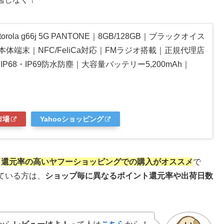
torola g66j 5G PANTONE｜8GB/128GB｜ブラックオイス
本体端末｜NFC/FeliCa対応｜FMラジオ搭載｜正規代理店
IP68・IP69防水防塵｜大容量バッテリー5,200mAh｜
市場
Yahooショッピング
ト
還元率の高いヤフーショッピングでの購入がオススメ
で
ている方は、
ショップ毎に異なるポイント還元率や出荷日数