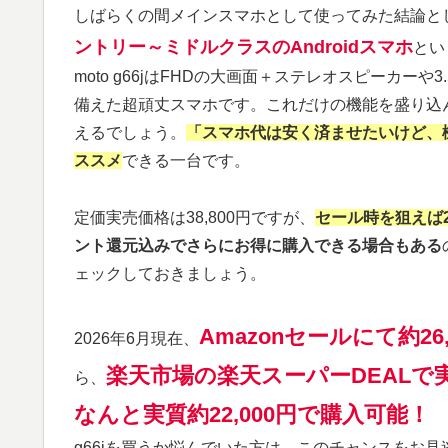
しばらくの間メインスマホとして使ってみた結論と
ントリー～ミドルクラスのAndroidスマホ
とい
moto g66jはFHDの大画面＋ステレオスピーカ
備えた超頑丈スマホです。これだけの機能を盛り込
えるでしょう。
「スマホ代は安く済ませたいけど、
ススメ
できる一台です。
定価実売価格は38,800円ですが、
セール時を狙えば2
ント還元込みでさらにお得に購入できる場合もある
ェックしておきましょう。
Amazonセールにて約26,
2026年6月現在、
楽天市場の楽天スーパーDEALで実質
ら、
なんと実質約22,000円で購入可能！
g66jを買うか悩んでいた方は、このチャンスをお見