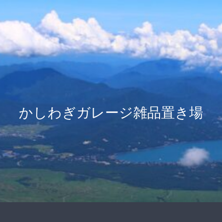
かしわぎガレージ雑品置き場