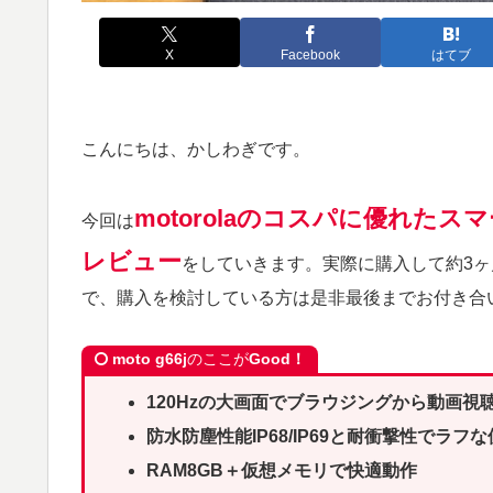
X
Facebook
はてブ
こんにちは、かしわぎです。
motorolaのコスパに優れたスマー
今回は
レビュー
をしていきます。実際に購入して約3
で、購入を検討している方は是非最後までお付き合
moto g66j
のここが
Good！
120Hzの大画面で
ブラウジングから動画視
防水防塵性能IP68/IP69と耐衝撃性でラフ
RAM8GB＋仮想メモリで快適動作