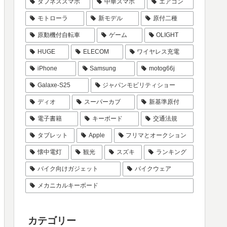
タフネススマホ
中華スマホ
エアコン
モトローラ
新モデル
原付二種
原動機付自転車
ゲーム
OLIGHT
HUGE
ELECOM
ワイヤレス充電
iPhone
Samsung
motog66j
Galaxe-S25
ジャパンモビリティショー
ディオ
スーパーカブ
新基準原付
電子書籍
キーボード
交通法規
タブレット
Apple
フリマとオークション
懐中電灯
観光
スズキ
ランキング
バイク向けガジェット
バイクウェア
メカニカルキーボード
カテゴリー