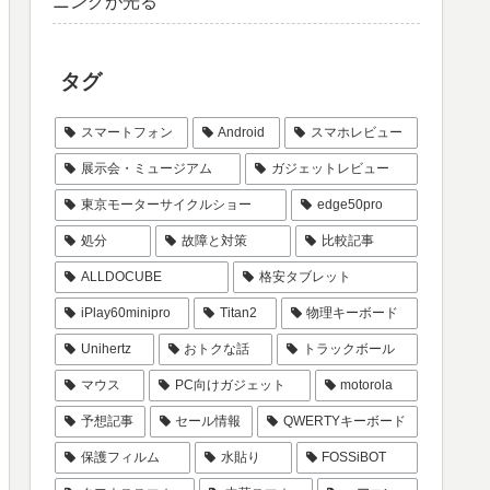
ニングが光る
タグ
スマートフォン
Android
スマホレビュー
展示会・ミュージアム
ガジェットレビュー
東京モーターサイクルショー
edge50pro
処分
故障と対策
比較記事
ALLDOCUBE
格安タブレット
iPlay60minipro
Titan2
物理キーボード
Unihertz
おトクな話
トラックボール
マウス
PC向けガジェット
motorola
予想記事
セール情報
QWERTYキーボード
保護フィルム
水貼り
FOSSiBOT