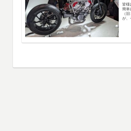
皆様
簡単
（旧
が、