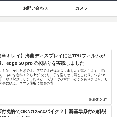
お問い合わせ
カメラ
簡単キレイ】湾曲ディスプレイにはTPUフィルムが
。edge 50 proで水貼りを実践しました
にちは、かしわぎです。突然ですが僕はスマホをよく落とします。膝に
ているのを忘れて立ち上がったり、手を滑らせて落としたり、つまづい
子に放り投げてしまったりと、失態には枚挙にいとまがありません。も
大事に扱え。スマホ使用に損傷の恐...
2025.04.27
原付免許でOKの125ccバイク？】新基準原付の解説