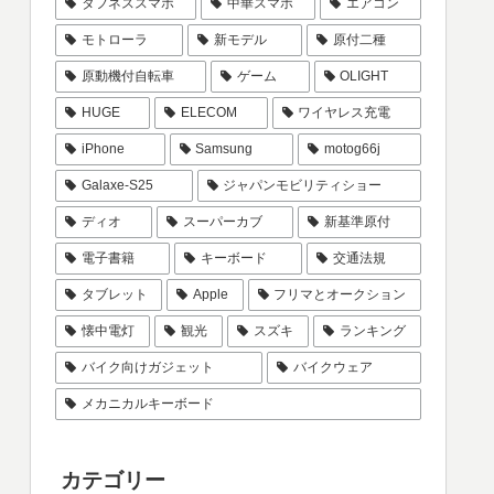
タフネススマホ
中華スマホ
エアコン
モトローラ
新モデル
原付二種
原動機付自転車
ゲーム
OLIGHT
HUGE
ELECOM
ワイヤレス充電
iPhone
Samsung
motog66j
Galaxe-S25
ジャパンモビリティショー
ディオ
スーパーカブ
新基準原付
電子書籍
キーボード
交通法規
タブレット
Apple
フリマとオークション
懐中電灯
観光
スズキ
ランキング
バイク向けガジェット
バイクウェア
メカニカルキーボード
カテゴリー