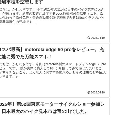
登場車種を空想します
にちは、かしわぎです。 今年2025年の11月に日本のバイク業界に大き
化が訪れます。新車の製造が終了する50cc原動機付自転車（以下、原
に代わって原付免許・普通自動車免許で運転できる125ccクラスのバイ
新基準原付の登場です...
2025.04.19
スパ最高】motorola edge 50 proをレビュー。充
性能に秀でた万能スマホ！
にちは、かしわぎです。今回はMotorola製のスマートフォンedge 50 pro
ビューです。 僕が実際に購入して約6ヶ月使ってみて感じた良いとこ
イマイチなところ、どんな人におすすめ出来るかとその理由などを解説
いきます。e...
2025.04.10
2025年】第52回東京モーターサイクルショー参加レ
。日本最大のバイク見本市は宝の山でした。