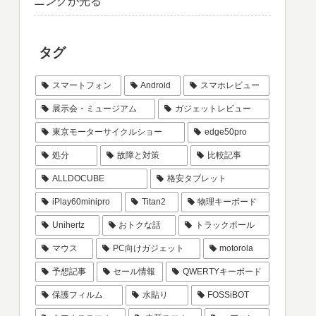
ニングが光る
タグ
スマートフォン
Android
スマホレビュー
展示会・ミュージアム
ガジェットレビュー
東京モーターサイクルショー
edge50pro
処分
故障と対策
比較記事
ALLDOCUBE
格安タブレット
iPlay60minipro
Titan2
物理キーボード
Unihertz
おトクな話
トラックボール
マウス
PC向けガジェット
motorola
予想記事
セール情報
QWERTYキーボード
保護フィルム
水貼り
FOSSiBOT