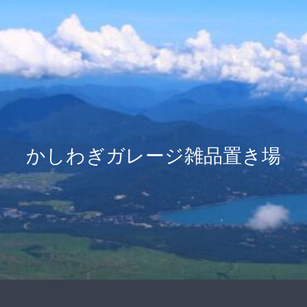
かしわぎガレージ雑品置き場