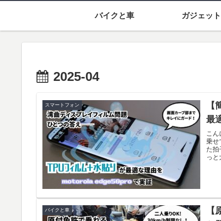
バイクと車
ガジェット
2025-04
【
スマートフォン
最適
こん
乗せ
た拍
っと
【
バイクと車