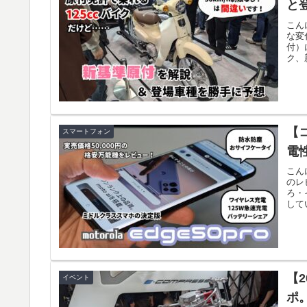
と
こん
な変
付）
ク、
【コ
スマートフォン
電
こん
のレ
ろ・
して
【
イベント
ポ