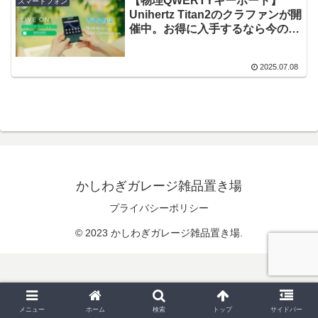
【物理QWERTYキーボード】
スマートフォン
Unihertz Titan2のクラファンが開
催中。お得に入手するなら今のう
ち
2025.07.08
かしわぎガレージ雑品置き場
プライバシーポリシー
© 2023 かしわぎガレージ雑品置き場.
メニュー
ホーム
検索
トップ
サイドバー