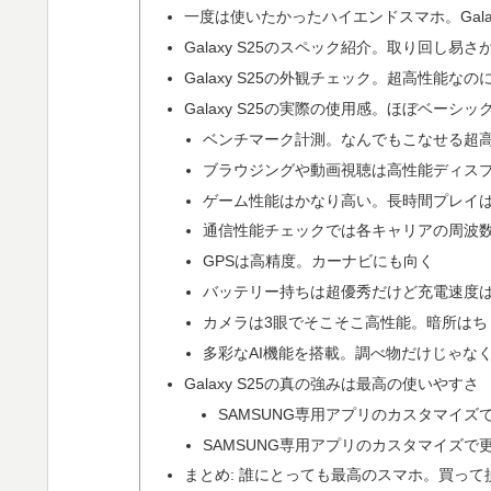
一度は使いたかったハイエンドスマホ。Galax
Galaxy S25のスペック紹介。取り回し易
Galaxy S25の外観チェック。超高性能な
Galaxy S25の実際の使用感。ほぼベーシック
ベンチマーク計測。なんでもこなせる超
ブラウジングや動画視聴は高性能ディス
ゲーム性能はかなり高い。長時間プレイ
通信性能チェックでは各キャリアの周波数
GPSは高精度。カーナビにも向く
バッテリー持ちは超優秀だけど充電速度
カメラは3眼でそこそこ高性能。暗所はち
多彩なAI機能を搭載。調べ物だけじゃな
Galaxy S25の真の強みは最高の使いやすさ
SAMSUNG専用アプリのカスタマイズ
SAMSUNG専用アプリのカスタマイズで
まとめ: 誰にとっても最高のスマホ。買って