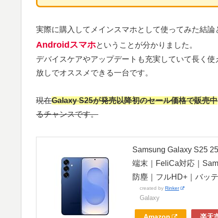
実際に購入してメインスマホとして使ってみた結論
Androidスマホ
ということが分かりました。
デバイスケアやアップデートも充実していて長く使
放しでオススメできる一台です。
現在
Galaxy S25が発売以降初のセール価格で販売中
るチャンスです。
Samsung Galaxy S
端末｜FeliCa対応｜Sa
防塵｜フルHD+｜バッテリー 
created by
Rinker
Galaxy
Amazon
楽天