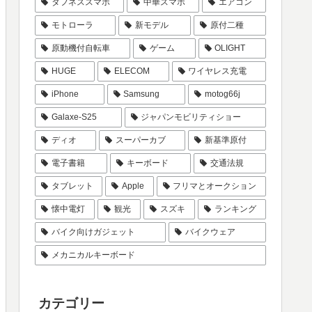
タフネススマホ
中華スマホ
エアコン
モトローラ
新モデル
原付二種
原動機付自転車
ゲーム
OLIGHT
HUGE
ELECOM
ワイヤレス充電
iPhone
Samsung
motog66j
Galaxe-S25
ジャパンモビリティショー
ディオ
スーパーカブ
新基準原付
電子書籍
キーボード
交通法規
タブレット
Apple
フリマとオークション
懐中電灯
観光
スズキ
ランキング
バイク向けガジェット
バイクウェア
メカニカルキーボード
カテゴリー