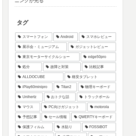
ニングが光る
タグ
スマートフォン
Android
スマホレビュー
展示会・ミュージアム
ガジェットレビュー
東京モーターサイクルショー
edge50pro
処分
故障と対策
比較記事
ALLDOCUBE
格安タブレット
iPlay60minipro
Titan2
物理キーボード
Unihertz
おトクな話
トラックボール
マウス
PC向けガジェット
motorola
予想記事
セール情報
QWERTYキーボード
保護フィルム
水貼り
FOSSiBOT