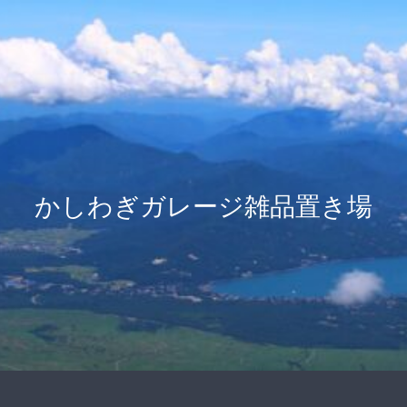
かしわぎガレージ雑品置き場