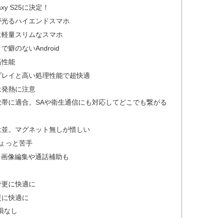
y S25に決定！
さが光るハイエンドスマホ
のに軽量スリムなスマホ
で癖のないAndroid
高性能
プレイと高い処理性能で超快適
は発熱に注意
帯に適合。SAや衛生通信にも対応してどこでも繋がる
は並。マグネット無しが惜しい
ょっと苦手
く画像編集や通話補助も
で更に快適に
更に快適に
損なし