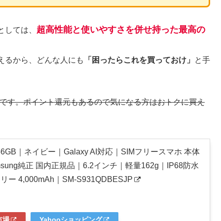
超高性能と使いやすさを併せ持った最高の
としては、
えるから、どんな人にも
「困ったらこれを買っておけ」
と手
です。ポイント還元もあるので気になる方はおトクに買え
25 256GB｜ネイビー｜Galaxy AI対応｜SIMフリースマホ 本体
msung純正 国内正規品｜6.2インチ｜軽量162g｜IP68防水
4,000mAh｜SM-S931QDBESJP
市場
Yahooショッピング