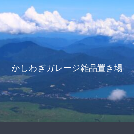
かしわぎガレージ雑品置き場