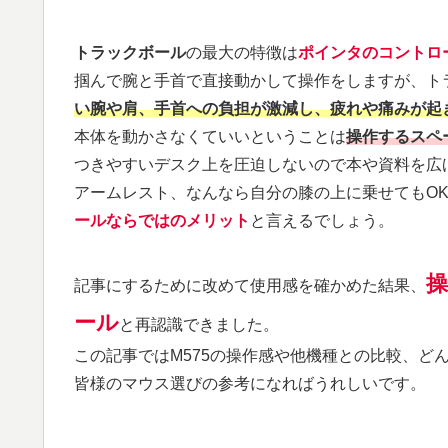
トラックボール
の最大の特徴は
ポインタのコントロ
掴んで腕と手首で直接動かして操作をしますが、ト
い腕や肩、手首への負担が激減し、疲れや痛みが起
本体を動かさなくていいということは
操作するスペ
つきやすいデスク上を圧迫しないので本や資料を広
アームレスト、なんなら自分の膝の上に乗せてもO
ールならではのメリット
と言えるでしょう。
記事にするために改めて使用感を確かめた結果、
ール
と再認識できました。
この記事ではM575の操作感や他機種との比較、ど
皆様のマウス選びの参考になればうれしいです。