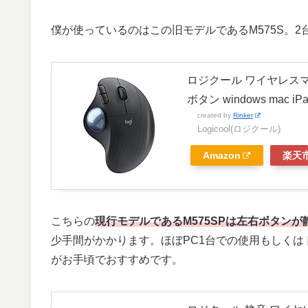
僕が使っているのはこの旧モデルであるM575S。
ロジクール ワイヤレスマウス ト
ボタン windows mac
created by
Rinker
Logicool(ロジクール)
Amazon
楽天
こちらの
現行モデルであるM575SPは左右ボタンが
少手間がかかります。ほぼPC1台での使用もしく
がお手頃でおすすめです。