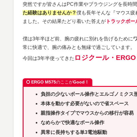
突然ですが皆さんはPC作業やブラウジングを長時
た経験はありませんか？
僕も長年そんな『マウス疲
ました。その結果たどり着いた答えが
トラックボー
僕は3年半ほど前、腕の疲れに別れを告げるために
常に快適で、腕の痛みとも無縁で過ごしています。
ロジクール・ERGO 
今回は3年半使ってきた
ERGO M575
のここが
Good！
負担の少ないボール操作
とエルゴノミクス
本体を動かす必要がないので省スペース
親指操作タイプでマウスからの移行が容易
なめらかで
快適な
ボール操作
異常に長持ちする単3電池駆動