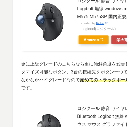
ロジクール 静音 ワイヤレス
Logibolt 無線 wind
M575 M575SP 国内正
created by
Rinker
Logicool(ロジクール)
Amazon
楽天
更に上級グレードのこちらなら更に傾斜角度を変更
タマイズ可能なボタン、3台の接続先をボタン一つ
なかなかハイグレードなので
始めてのトラックボー
です。
ロジクール 静音 ワイヤレス
Bluetooth Logibolt 
ウス マウス グラファイ