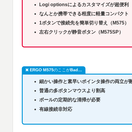
Logi optionsによるカスタマイズが超便利
なんとか携帯できる程度に軽量コンパクト
1ボタンで接続先を簡単切り替え（M575）
左右クリックが静音ボタン（M575SP）
ERGO M575
のここが
Bad…
細かい操作と素早いポインタ操作の両立が
普通の多ボタンマウスより割高
ボールの定期的な清掃が必要
有線接続非対応