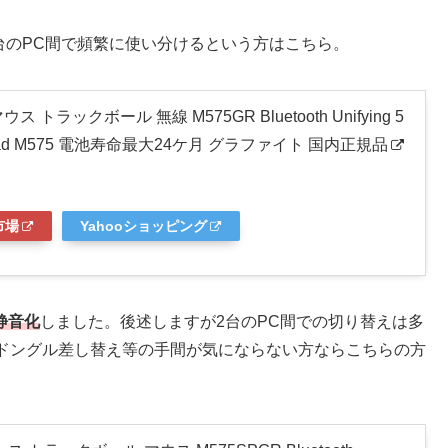
2台のPC間で頻繁に使い分けるという方はこちら。
ラックボール 無線 M575GR Bluetooth Unifying 5
 iPad M575 電池寿命最大24ケ月 グラファイト 国内正規品
市場
Yahooショッピング
静音化
しました。後述しますが2台のPC間での切り替えは多
はドングル差し替え等の手間が気にならない方ならこちらの方