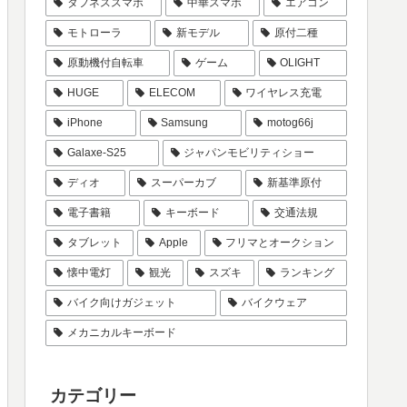
タフネススマホ
中華スマホ
エアコン
モトローラ
新モデル
原付二種
原動機付自転車
ゲーム
OLIGHT
HUGE
ELECOM
ワイヤレス充電
iPhone
Samsung
motog66j
Galaxe-S25
ジャパンモビリティショー
ディオ
スーパーカブ
新基準原付
電子書籍
キーボード
交通法規
タブレット
Apple
フリマとオークション
懐中電灯
観光
スズキ
ランキング
バイク向けガジェット
バイクウェア
メカニカルキーボード
カテゴリー