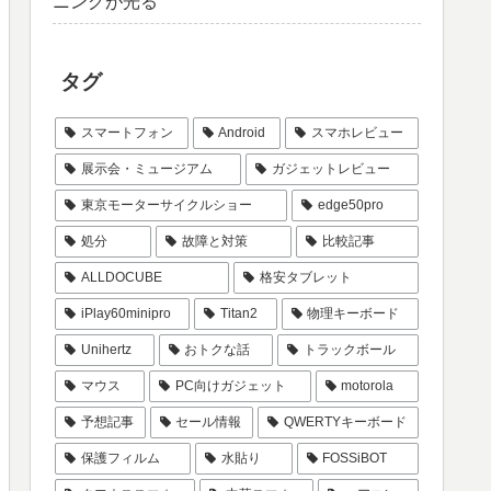
ニングが光る
タグ
スマートフォン
Android
スマホレビュー
展示会・ミュージアム
ガジェットレビュー
東京モーターサイクルショー
edge50pro
処分
故障と対策
比較記事
ALLDOCUBE
格安タブレット
iPlay60minipro
Titan2
物理キーボード
Unihertz
おトクな話
トラックボール
マウス
PC向けガジェット
motorola
予想記事
セール情報
QWERTYキーボード
保護フィルム
水貼り
FOSSiBOT