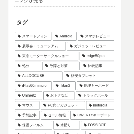
ニングが光る
タグ
スマートフォン
Android
スマホレビュー
展示会・ミュージアム
ガジェットレビュー
東京モーターサイクルショー
edge50pro
処分
故障と対策
比較記事
ALLDOCUBE
格安タブレット
iPlay60minipro
Titan2
物理キーボード
Unihertz
おトクな話
トラックボール
マウス
PC向けガジェット
motorola
予想記事
セール情報
QWERTYキーボード
保護フィルム
水貼り
FOSSiBOT