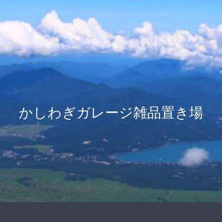
かしわぎガレージ雑品置き場