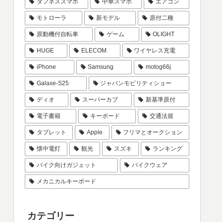
タフネススマホ
中華スマホ
エアコン
モトローラ
新モデル
原付二種
原動機付自転車
ゲーム
OLIGHT
HUGE
ELECOM
ワイヤレス充電
iPhone
Samsung
motog66j
Galaxe-S25
ジャパンモビリティショー
ディオ
スーパーカブ
新基準原付
電子書籍
キーボード
交通法規
タブレット
Apple
フリマとオークション
懐中電灯
観光
スズキ
ランキング
バイク向けガジェット
バイクウェア
メカニカルキーボード
カテゴリー