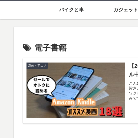
バイクと車
ガジェット
電子書籍
【2
漫画・アニメ
ル
こん
皆さ
ワク
みで