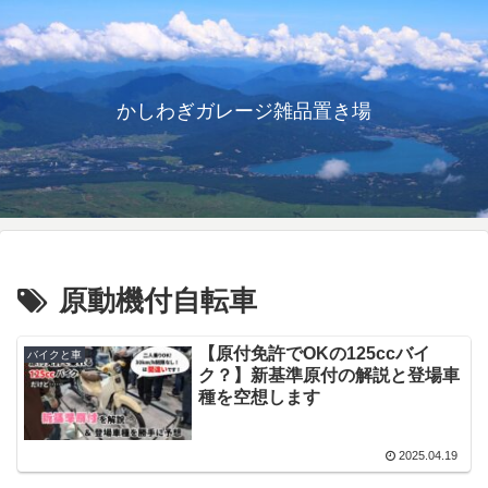
かしわぎガレージ雑品置き場
原動機付自転車
【原付免許でOKの125ccバイ
バイクと車
ク？】新基準原付の解説と登場車
種を空想します
2025.04.19